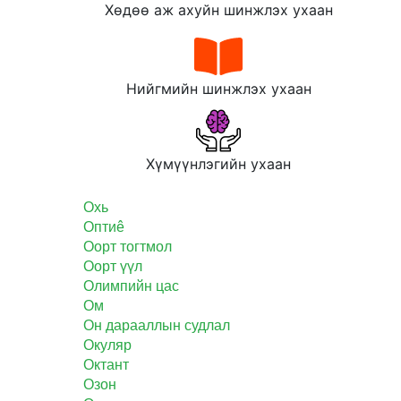
Хөдөө аж ахуйн шинжлэх ухаан
Нийгмийн шинжлэх ухаан
Хүмүүнлэгийн ухаан
Охь
Оптиê
Оорт тогтмол
Оорт үүл
Олимпийн цас
Ом
Он дарааллын судлал
Окуляр
Октант
Озон