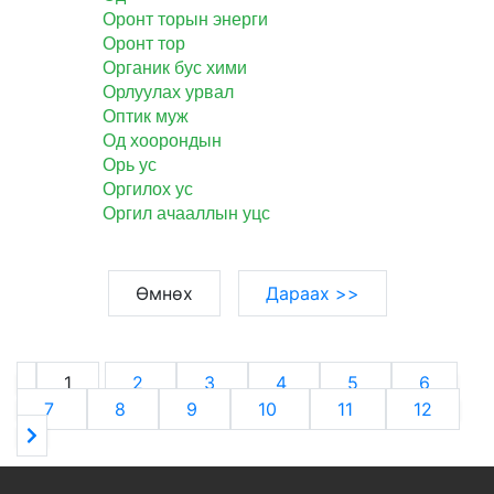
Оронт торын энерги
Оронт тор
Органик бус хими
Орлуулах урвал
Оптик муж
Од хоорондын
Орь ус
Оргилох ус
Оргил ачааллын уцс
Өмнөх
Дараах >>
1
2
3
4
5
6
7
8
9
10
11
12