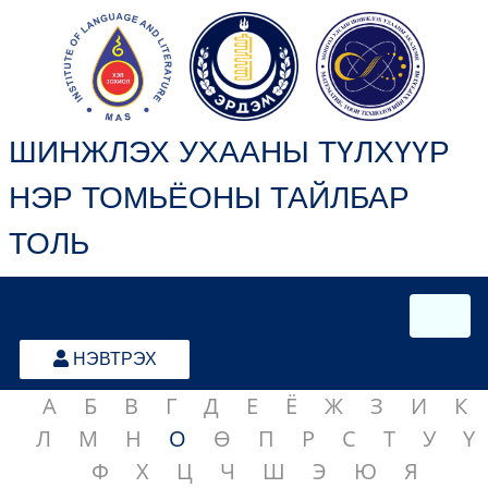
ШИНЖЛЭХ УХААНЫ ТҮЛХҮҮР
НЭР ТОМЬЁОНЫ ТАЙЛБАР
ТОЛЬ
НЭВТРЭХ
А
Б
В
Г
Д
Е
Ё
Ж
З
И
К
Л
М
Н
О
Ө
П
Р
С
Т
У
Ү
Ф
Х
Ц
Ч
Ш
Э
Ю
Я