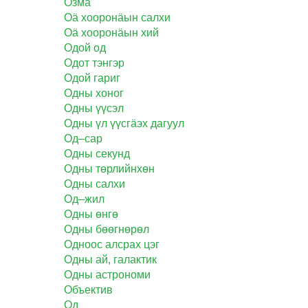
Озма
Оä хооронäын салхи
Оä хооронäын хий
Одой од
Одот тэнгэр
Одой гариг
Одны хоног
Одны үүсэл
Одны үл үүсгäэх дагуул
Од–сар
Одны секунд
Одны төрлийнхөн
Одны салхи
Од–жил
Одны өнгө
Одны бөөгнөрөл
Одноос алсрах цэг
Одны ай, галактик
Одны астрономи
Объектив
Од