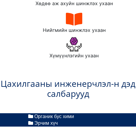
Хөдөө аж ахуйн шинжлэх ухаан
Нийгмийн шинжлэх ухаан
Хүмүүнлэгийн ухаан
Цахилгааны инженерчлэл-н дэд
салбарууд
Органик бус хими
Эрчим хүч