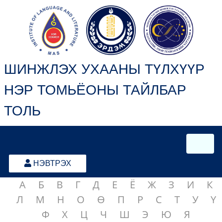
ШИНЖЛЭХ УХААНЫ ТҮЛХҮҮР
НЭР ТОМЬЁОНЫ ТАЙЛБАР
ТОЛЬ
НЭВТРЭХ
А
Б
В
Г
Д
Е
Ё
Ж
З
И
К
Л
М
Н
О
Ө
П
Р
С
Т
У
Ү
Ф
Х
Ц
Ч
Ш
Э
Ю
Я