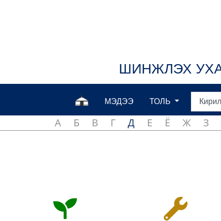
ШИНЖЛЭХ УХА
МЭДЭЭ
ТОЛЬ
А
Б
В
Г
Д
Е
Ё
Ж
З