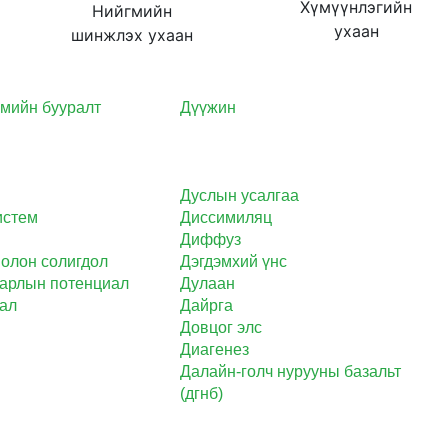
Хүмүүнлэгийн
Нийгмийн
ухаан
шинжлэх ухаан
мийн бууралт
Дүүжин
Дуслын усалгаа
истем
Диссимиляц
Диффуз
олон солигдол
Дэгдэмхий үнс
аарлын потенциал
Дулаан
ал
Дайрга
Довцог элс
Диагенез
Далайн-голч нурууны базальт
(дгнб)