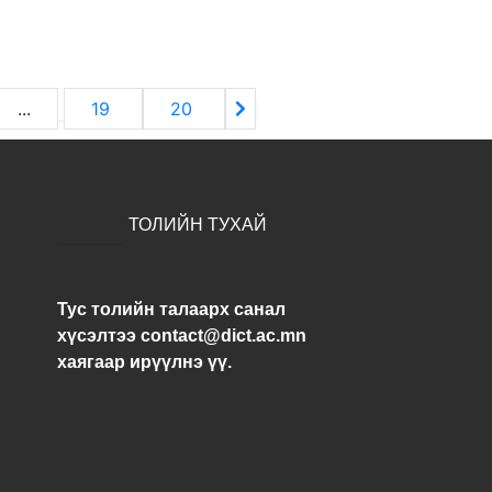
...
19
20
ТОЛИЙН ТУХАЙ
Тус толийн талаарх санал
хүсэлтээ contact@dict.ac.mn
хаягаар ирүүлнэ үү.