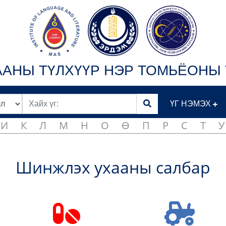
АНЫ ТҮЛХҮҮР НЭР ТОМЬЁОНЫ 
ҮГ НЭМЭХ
И
К
Л
М
Н
О
Ө
П
Р
С
Т
У
Шинжлэх ухааны салбар