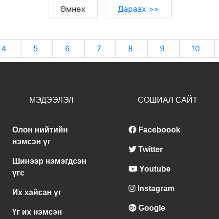
Өмнөх
Дараах >>
4
5
6
7
8
9
10
МЭДЭЭЛЭЛ
СОШИАЛ САЙТ
Олон нийтийн
Faceboook
нэмсэн үг
Twitter
Шинээр нэмэгдсэн
Youtube
үгс
Instagram
Их хайсан үг
Google
Үг их нэмсэн