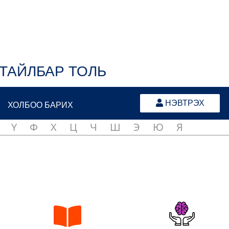
ТАЙЛБАР ТОЛЬ
НЭВТРЭХ
ХОЛБОО БАРИХ
Ү
Ф
Х
Ц
Ч
Ш
Э
Ю
Я