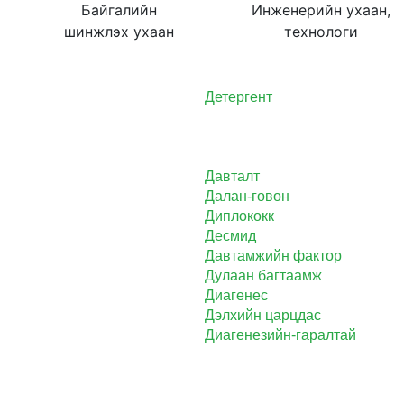
Байгалийн
Инженерийн ухаан,
шинжлэх ухаан
технологи
Детергент
Давталт
Далан-гөвөн
Диплококк
Десмид
Давтамжийн фактор
Дулаан багтаамж
Диагенес
Дэлхийн царцдас
Диагенезийн-гаралтай