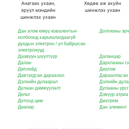
Анагаах ухаан,
Хөдөө аж ахуйн
эрүүл мэндийн
шинжлэх ухаан
шинжлэх ухаан
Дан атом юмуу ковалентын
Долгионы эрч
холбоонд харьяалагдаагүй
дундын электрон / үл байршсан
электронууд
Даавуун шүүлтүүр
Даланцар
Далан
Дархлааны с
Диплойд
Диатом
Давтагдсан дараалал
Дараалласан 
Дэлхийн дулаарал
Дэлхийн дул
Дулаан дамжуулалт
Дулааны урсг
Дельт
Дэвүүр атриа
Дотоод цөм
Диатрем
Диaпир
Дан элемент