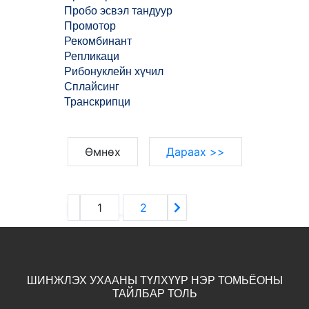
Пробо эсвэл тандуур
Промотор
Рекомбинант
Репликаци
Рибонуклейн хүчил
Сплайсинг
Транскрипци
Өмнөх
Дараах >>
1
2
ШИНЖЛЭХ УХААНЫ ТҮЛХҮҮР НЭР ТОМЬЁОНЫ
ТАЙЛБАР ТОЛЬ