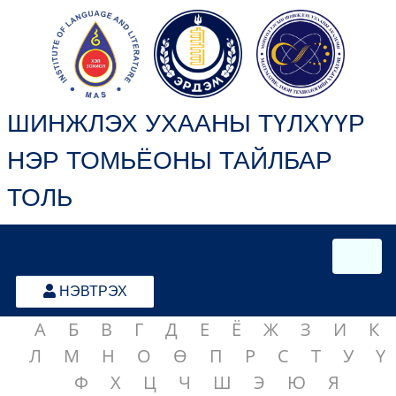
ШИНЖЛЭХ УХААНЫ ТҮЛХҮҮР
НЭР ТОМЬЁОНЫ ТАЙЛБАР
ТОЛЬ
НЭВТРЭХ
А
Б
В
Г
Д
Е
Ё
Ж
З
И
К
Л
М
Н
О
Ө
П
Р
С
Т
У
Ү
Ф
Х
Ц
Ч
Ш
Э
Ю
Я