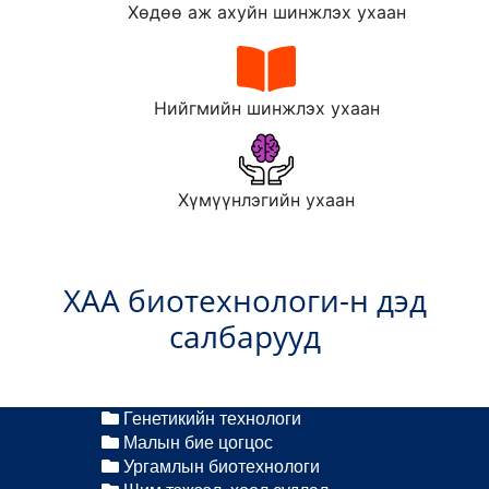
Хөдөө аж ахуйн шинжлэх ухаан
Нийгмийн шинжлэх ухаан
Хүмүүнлэгийн ухаан
ХАА биотехнологи-н дэд
салбарууд
Генетикийн технологи
Малын бие цогцос
Ургамлын биотехнологи