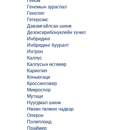
Геном
Геномын зураглал
Генотип
Гетерозис
Давамгайлсан шинж
Дезоксирибонуклейн хүчил
Инбридинг
Инбридинг бууралт
Интрон
Каллус
Каллусын өсгөвөр
Кариотип
Коньюгаци
Кроссинговер
Микроспор
Мутаци
Нуугдмал шинж
Нөхөн төлжих чадвар
Оперон
Полиплоид
Праймер