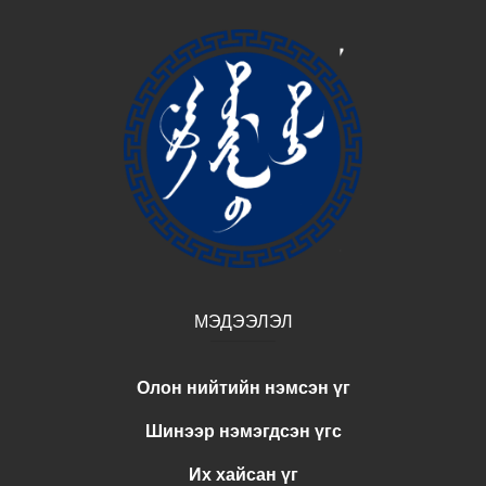
МЭДЭЭЛЭЛ
Олон нийтийн нэмсэн үг
Шинээр нэмэгдсэн үгс
Их хайсан үг