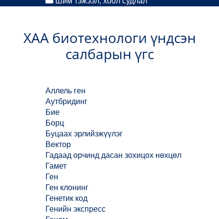
Шим тэжээл, хоол судлал
ХАА биотехнологи үндсэн
салбарын үгс
Аллель ген
Аутбридинг
Бие
Борц
Буцаах эрлийзжүүлэг
Вектор
Гадаад орчинд дасан зохицох нөхцөл
Гамет
Ген
Ген клонинг
Генетик код
Генийн экспресс