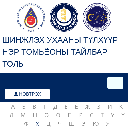
ШИНЖЛЭХ УХААНЫ ТҮЛХҮҮР
НЭР ТОМЬЁОНЫ ТАЙЛБАР
ТОЛЬ
НЭВТРЭХ
А
Б
В
Г
Д
Е
Ё
Ж
З
И
К
Л
М
Н
О
Ө
П
Р
С
Т
У
Ү
Ф
Х
Ц
Ч
Ш
Э
Ю
Я