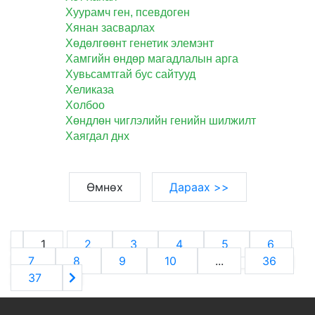
Хуурамч ген, псевдоген
Хянан засварлах
Хөдөлгөөнт генетик элемэнт
Хамгийн өндөр магадлалын арга
Хувьсамтгай бус сайтууд
Хеликаза
Холбоо
Хөндлөн чиглэлийн генийн шилжилт
Хаягдал днх
Өмнөх
Дараах >>
1
2
3
4
5
6
7
8
9
10
...
36
37