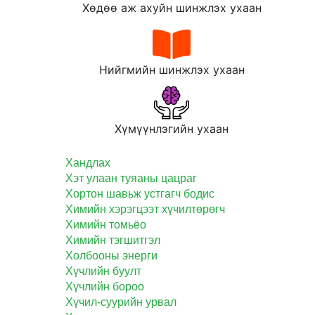
Хөдөө аж ахуйн шинжлэх ухаан
Нийгмийн шинжлэх ухаан
Хүмүүнлэгийн ухаан
Хандлах
Хэт улаан туяаны цацраг
Хортон шавьж устгагч бодис
Химийн хэрэгцээт хүчилтөрөгч
Химийн томьёо
Химийн тэгшитгэл
Холбооны энерги
Хүчлийн буулт
Хүчлийн бороо
Хүчил-суурийн урвал