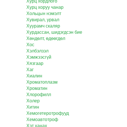
Хурц хордлого
Хурц хоруу чанар
Хольцын нэмэлт
Хувирал, урвал
Хуурамч скаляр
Хурдассан, шидэгдсэн бие
Хөндөлт, өдөөгдөл
Хос
Хэлбэлзэл
Хэмжээсгүй
Хязгаар
Хаг
Хиалин
Хроматоплазм
Хроматин
Хлорофилл
Холер
Хитин
Хемогетеротрофууд
Хемоавтотроф
Хэт ханах