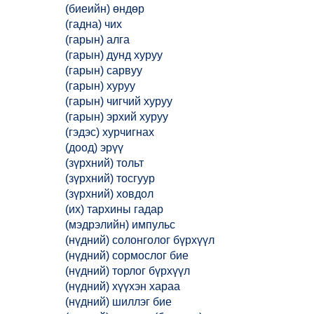
(биеийн) өндөр
(гадна) чих
(гарын) алга
(гарын) дунд хуруу
(гарын) сарвуу
(гарын) хуруу
(гарын) чигчий хуруу
(гарын) эрхий хуруу
(гэдэс) хурчигнах
(доод) эрүү
(зүрхний) тольт
(зүрхний) тосгуур
(зүрхний) ховдол
(их) тархины гадар
(мэдрэлийн) импульс
(нүдний) солонголог бүрхүүл
(нүдний) сормослог бие
(нүдний) торлог бүрхүүл
(нүдний) хүүхэн хараа
(нүдний) шиллэг бие