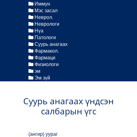
Иммун
Мэс засал
Неврол.
Неврологи
Нүа
Патологи
Суурь анагаах
Фармакол.
Фармаци
Физиологи
эм
Эм зүй
Суурь анагаах үндсэн
салбарын үгс
(ангир) уураг