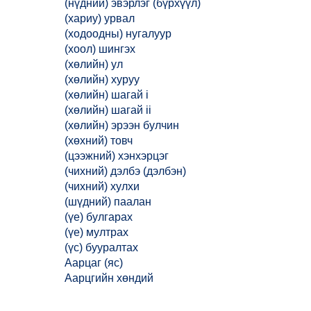
(нүдний) эвэрлэг (бүрхүүл)
(хариу) урвал
(ходоодны) нугалуур
(хоол) шингэх
(хөлийн) ул
(хөлийн) хуруу
(хөлийн) шагай i
(хөлийн) шагай ii
(хөлийн) эрээн булчин
(хөхний) товч
(цээжний) хэнхэрцэг
(чихний) дэлбэ (дэлбэн)
(чихний) хулхи
(шүдний) паалан
(үе) булгарах
(үе) мултрах
(үс) бууралтах
Аарцаг (яс)
Аарцгийн хөндий