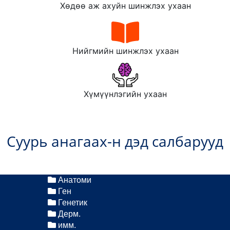
Хөдөө аж ахуйн шинжлэх ухаан
Нийгмийн шинжлэх ухаан
Хүмүүнлэгийн ухаан
Суурь анагаах-н дэд салбарууд
Анатоми
Ген
Генетик
Дерм.
имм.