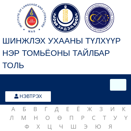
ШИНЖЛЭХ УХААНЫ ТҮЛХҮҮР
НЭР ТОМЬЁОНЫ ТАЙЛБАР
ТОЛЬ
НЭВТРЭХ
А
Б
В
Г
Д
Е
Ё
Ж
З
И
К
Л
М
Н
О
Ө
П
Р
С
Т
У
Ү
Ф
Х
Ц
Ч
Ш
Э
Ю
Я