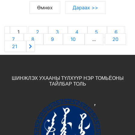
Өмнөх
Дараах >>
1
2
3
4
5
6
7
8
9
10
...
20
21
ШИНЖЛЭХ УХААНЫ ТҮЛХҮҮР НЭР ТОМЬЁОНЫ
ТАЙЛБАР ТОЛЬ