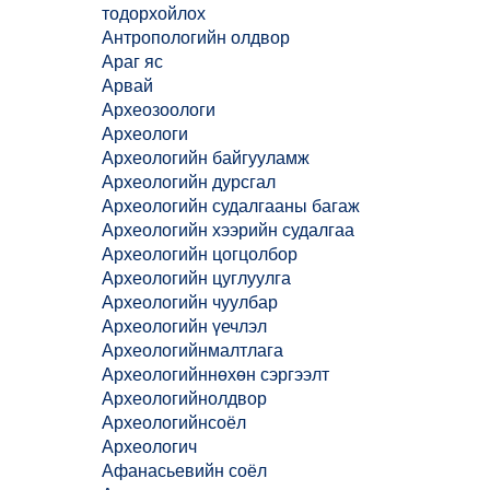
тодорхойлох
Антропологийн олдвор
Араг яс
Арвай
Археозоологи
Археологи
Археологийн байгууламж
Археологийн дурсгал
Археологийн судалгааны багаж
Археологийн хээрийн судалгаа
Археологийн цогцолбор
Археологийн цуглуулга
Археологийн чуулбар
Археологийн үечлэл
Археологийнмалтлага
Археологийннөхөн сэргээлт
Археологийнолдвор
Археологийнсоёл
Археологич
Афанасьевийн соёл