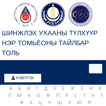
ШИНЖЛЭХ УХААНЫ ТҮЛХҮҮР
НЭР ТОМЬЁОНЫ ТАЙЛБАР
ТОЛЬ
НЭВТРЭХ
А
Б
В
Г
Д
Е
Ё
Ж
З
И
К
Л
М
Н
О
Ө
П
Р
С
Т
У
Ү
Ф
Х
Ц
Ч
Ш
Э
Ю
Я