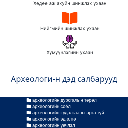
Хөдөө аж ахуйн шинжлэх ухаан
Нийгмийн шинжлэх ухаан
Хүмүүнлэгийн ухаан
Археологи-н дэд салбарууд
археологийн дурсгалын төрөл
археологийн соёл
археологийн судалгааны арга зүй
археологийн эд өлгө
археологийн үечлэл