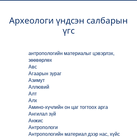
Археологи үндсэн салбарын
үгс
антропологийн материалыг цэвэрлэх,
зөөвөрлөх
Авс
Агаарын зураг
Азимут
Аллювий
Алт
Алх
Амино-хүчлийн он цаг тогтоох арга
Ангилал зүй
Анжис
Антропологи
Антропологийн материал дээр нас, хүйс