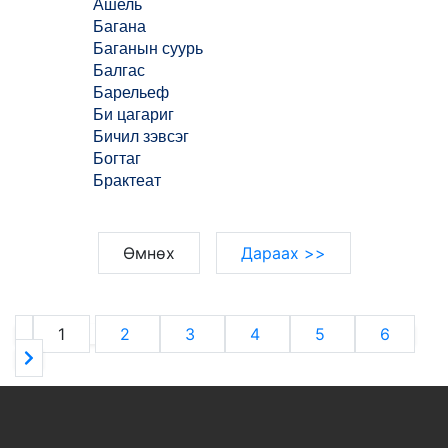
Ашель
Багана
Баганын суурь
Балгас
Барельеф
Би цагариг
Бичил зэвсэг
Богтаг
Брактеат
Өмнөх
Дараах >>
1
2
3
4
5
6